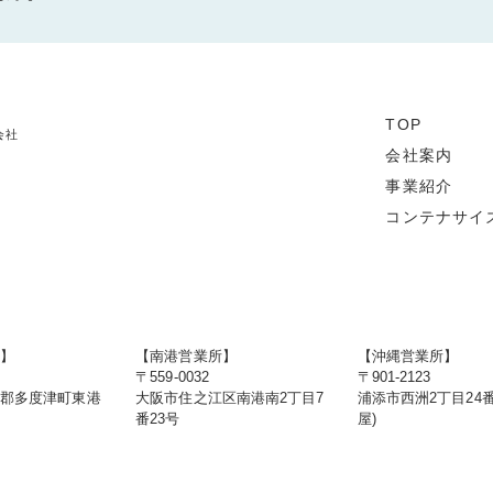
TOP
会社
会社案内
事業紹介
コンテナサイ
店】
【南港営業所】
【沖縄営業所】
〒559-0032
〒901-2123
度郡多度津町東港
大阪市住之江区南港南2丁目7
浦添市西洲2丁目24番
番23号
屋)