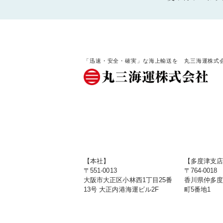
「迅速・安全・確実」な海上輸送を 丸三海運株式
【本社】
【多度津支
〒551-0013
〒764-0018
大阪市大正区小林西1丁目25番
香川県仲多
13号 大正内港海運ビル2F
町5番地1