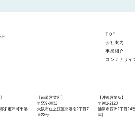
TOP
会社
会社案内
事業紹介
コンテナサイ
店】
【南港営業所】
【沖縄営業所】
〒559-0032
〒901-2123
度郡多度津町東港
大阪市住之江区南港南2丁目7
浦添市西洲2丁目24番
番23号
屋)