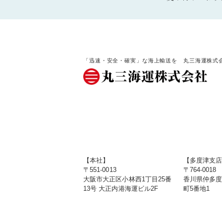
「迅速・安全・確実」な海上輸送を 丸三海運株式
【本社】
【多度津支
〒551-0013
〒764-0018
大阪市大正区小林西1丁目25番
香川県仲多
13号 大正内港海運ビル2F
町5番地1